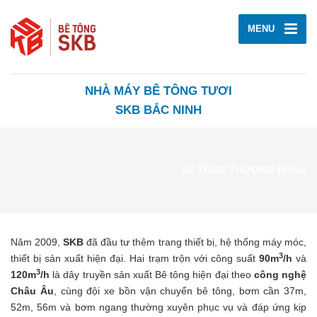
MENU
NHÀ MÁY BÊ TÔNG TƯƠI
SKB BẮC NINH
BÊ TÔNG THƯƠNG PHẨM
Năm 2009,
SKB
đã đầu tư thêm trang thiết bị, hệ thống máy móc,
3
thiết bị sản xuất hiện đại. Hai trạm trộn với công suất
90m
/h
và
3
120m
/h
là dây truyền sản xuất Bê tông hiện đại theo
công nghệ
Châu Âu
, cùng đội xe bồn vận chuyển bê tông, bơm cần 37m,
52m, 56m và bơm ngang thường xuyên phục vụ và đáp ứng kịp