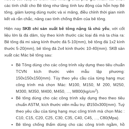
các tính chất cho Bê tông như tăng tính lưu động của hỗn hợp Bê
tông, giảm lượng dùng nước và xi măng, điều chỉnh thời gian ninh
kết và rắn chắc, nâng cao tính chống thấm của bê tông.
Hiện nay
SKB chỉ sản xuất bê tông nặng là chủ yếu
, với cốt
liệu lớn là đá dăm, tùy theo kính thước các loại đá mà ta chia ra:
Bê tông đá mi sàng kính thước đá 5-10(mm), bê tông đá 1x2 kính
thước 5-20(mm), bê tông đá 2x4 kính thước 10-40(mm). SKB sản
xuất các Mác bê tông sau:
Bê Tông dùng cho các công trình xây dựng theo tiêu chuẩn
TCVN kích thước viên mẫu lập phương:
150x150x150(mm). Tùy theo yêu cầu của từng hạng mục
công trình mà chọn Mác: M100, M150, M 200, M250,
2
M300, M350, M400, M450, ..., M800(kg/cm
).
Bê tông dùng cho các công trình xây dựng theo theo tiêu
chuẩn ASTM, kích thước viên mẫu trụ: Ø150x300(mm). Tuỳ
theo yêu cầu của từng hạng mục công trình mà chọn Mác :
C10, C15, C20, C25, C30, C35, C40, C45, ..., C80(Mpa).
Bê tông chống thấm dùng cho các công trình ngầm, hồ