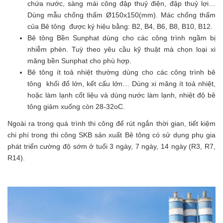
chứa nước, sàng mái công đập thuỷ điện, đập thuỷ lợi…
Dùng mẫu chống thấm Ø150x150(mm). Mác chống thấm
của Bê tông được ký hiệu bằng: B2, B4, B6, B8, B10, B12.
Bê tông Bền Sunphat dùng cho các công trình ngầm bị
nhiễm phèn. Tuỳ theo yêu cầu kỹ thuật mà chọn loại xi
măng bền Sunphat cho phù hợp.
Bê tông ít toả nhiệt thường dùng cho các công trình bê
tông khối đổ lớn, kết cấu lớn… Dùng xi măng ít toả nhiệt,
hoặc làm lạnh cốt liệu và dùng nước làm lạnh, nhiệt độ bê
tông giảm xuống còn 28-32oC.
Ngoài ra trong quá trình thi công để rút ngắn thời gian, tiết kiệm
chi phí trong thi công SKB sản xuất Bê tông có sử dụng phụ gia
phát triển cường độ sớm ở tuổi 3 ngày, 7 ngày, 14 ngày (R3, R7,
R14).