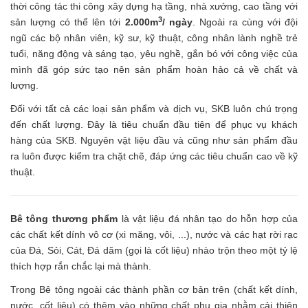
thời công tác thi công xây dựng hạ tầng, nhà xưởng, cao tầng với
3
sản lượng có thể lên tới
2.000m
/ ngày
. Ngoài ra cùng với đội
ngũ các bộ nhân viên, kỹ sư, kỹ thuật, công nhân lành nghề trẻ
tuổi, năng động và sáng tạo, yêu nghề, gắn bó với công việc của
mình đã góp sức tạo nên sản phẩm hoàn hảo cả về chất và
lượng.
Đối với tất cả các loại sản phẩm và dịch vụ, SKB luôn chú trọng
đến chất lượng. Đây là tiêu chuẩn đầu tiên để phục vụ khách
hàng của SKB. Nguyên vật liệu đầu và cũng như sản phẩm đầu
ra luôn được kiểm tra chặt chẽ, đáp ứng các tiêu chuẩn cao về kỹ
thuật.
Bê tông thương phẩm
là vật liệu đá nhân tạo do hỗn hợp của
các chất kết dính vô cơ (xi măng, vôi, ...), nước và các hạt rời rạc
của Đá, Sỏi, Cát, Đá dăm (gọi là cốt liệu) nhào trộn theo một tỷ lệ
thích hợp rắn chắc lại mà thành.
Trong Bê tông ngoài các thành phần cơ bản trên (chất kết dính,
nước, cốt liệu) có thêm vào những chất phụ gia nhằm cải thiện