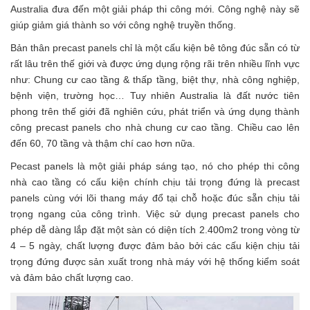
Australia đưa đến một giải pháp thi công mới. Công nghệ này sẽ
giúp giảm giá thành so với công nghệ truyền thống.
Bản thân precast panels chỉ là một cấu kiện bê tông đúc sẵn có từ
rất lâu trên thế giới và được ứng dụng rộng rãi trên nhiều lĩnh vực
như: Chung cư cao tầng & thấp tầng, biệt thự, nhà công nghiệp,
bệnh viện, trường học… Tuy nhiên Australia là đất nước tiên
phong trên thế giới đã nghiên cứu, phát triển và ứng dụng thành
công precast panels cho nhà chung cư cao tầng. Chiều cao lên
đến 60, 70 tầng và thậm chí cao hơn nữa.
Pecast panels là một giải pháp sáng tạo, nó cho phép thi công
nhà cao tầng có cấu kiện chính chịu tải trọng đứng là precast
panels cùng với lõi thang máy đổ tại chỗ hoặc đúc sẵn chịu tải
trọng ngang của công trình. Việc sử dụng precast panels cho
phép dễ dàng lắp đặt một sàn có diện tích 2.400m2 trong vòng từ
4 – 5 ngày, chất lượng được đảm bảo bởi các cấu kiện chịu tải
trọng đứng được sản xuất trong nhà máy với hệ thống kiểm soát
và đảm bảo chất lượng cao.