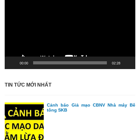
chơi
Video
00:00
02:28
TIN TỨC MỚI NHẤT
Cảnh báo Giả mạo CBNV Nhà máy Bê
tông SKB